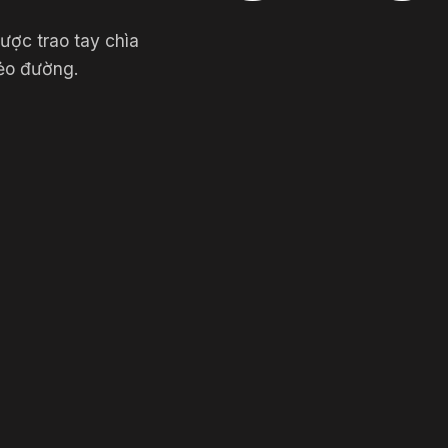
ợc trao tay chìa
ẻo đường.